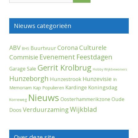
Nieuws categorieën
Culturele
ABV
Corona
Buurtvuur
BHS
Evenement
Feestdagen
Commisie
Gerrit Krolbrug
Garage Sale
Hobby Wijkbewoners
Hunzeborgh
Hunzevisie
Hunzestrook
In
Kardinge
Koningsdag
Memoriam
Kap Populieren
Nieuws
Oude
Oosterhammerikzone
Korreweg
Wijkblad
Verduurzaming
Doos
Over deze site