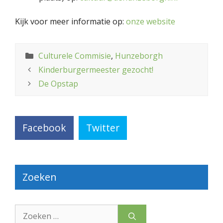
Kijk voor meer informatie op:
onze website
Categorieën
Culturele Commisie
,
Hunzeborgh
Kinderburgermeester gezocht!
De Opstap
Facebook
Twitter
Zoeken
Zoek
naar: