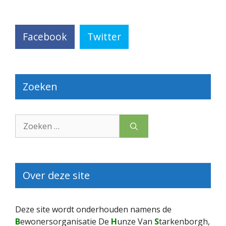
Facebook
Twitter
Zoeken
Zoek
naar:
Over deze site
Deze site wordt onderhouden namens de
B
ewonersorganisatie De
H
unze Van
S
tarkenborgh,