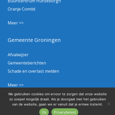
Buurtcentrum Hunzeborgh
Oranje Comité
Meer >>
Gemeente Groningen
Afvalwijzer
Gemeenteberichten
Schade en overlast melden
Meer >>
We gebruiken cookies om ervoor te zorgen dat onze website
zo soepel mogelijk draait. Als je doorgaat met het gebruiken
Privacybeleid
van de website, gaan we er vanuit dat je ermee instemt.
© 2026 BHS
Ok
Privacybeleid