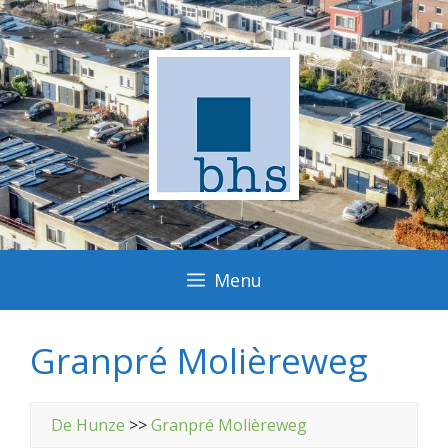
Ga
naar
de
inhoud
Menu
Granpré Molièreweg
De Hunze
>>
Granpré Molièreweg