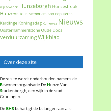
Hunzeborgh
Hunzestrook
Wijkbewoners
Hunzevisie
In Memoriam
Kap Populieren
Nieuws
Kardinge
Koningsdag
Korreweg
Oude Doos
Oosterhammerikzone
Wijkblad
Verduurzaming
Over deze site
Deze site wordt onderhouden namens de
B
ewonersorganisatie De
H
unze Van
S
tarkenborgh, een wijk in de stad
Groningen.
De
BHS
behartigt de belangen van alle