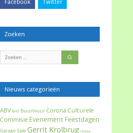
Facebook
Twitter
Zoeken
Zoek
naar:
Nieuws categorieën
Culturele
ABV
Corona
Buurtvuur
BHS
Evenement
Feestdagen
Commisie
Gerrit Krolbrug
Garage Sale
Hobby