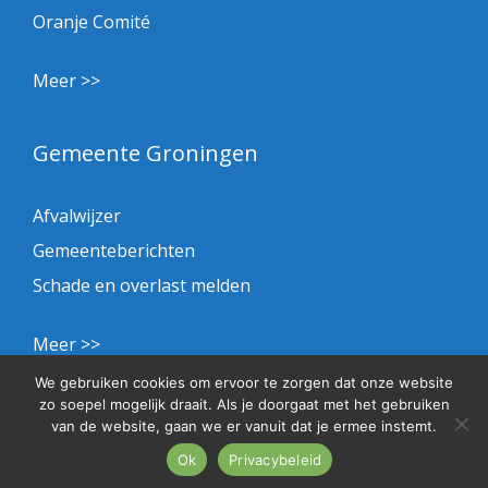
Oranje Comité
Meer >>
Gemeente Groningen
Afvalwijzer
Gemeenteberichten
Schade en overlast melden
Meer >>
We gebruiken cookies om ervoor te zorgen dat onze website
zo soepel mogelijk draait. Als je doorgaat met het gebruiken
Privacybeleid
van de website, gaan we er vanuit dat je ermee instemt.
© 2026 BHS
Ok
Privacybeleid