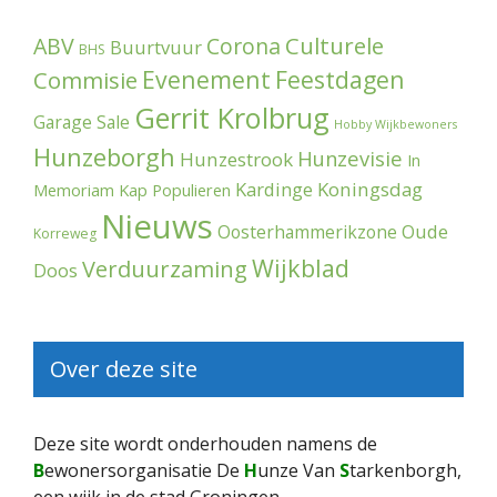
Culturele
ABV
Corona
Buurtvuur
BHS
Evenement
Feestdagen
Commisie
Gerrit Krolbrug
Garage Sale
Hobby Wijkbewoners
Hunzeborgh
Hunzevisie
Hunzestrook
In
Kardinge
Koningsdag
Memoriam
Kap Populieren
Nieuws
Oude
Oosterhammerikzone
Korreweg
Wijkblad
Verduurzaming
Doos
Over deze site
Deze site wordt onderhouden namens de
B
ewonersorganisatie De
H
unze Van
S
tarkenborgh,