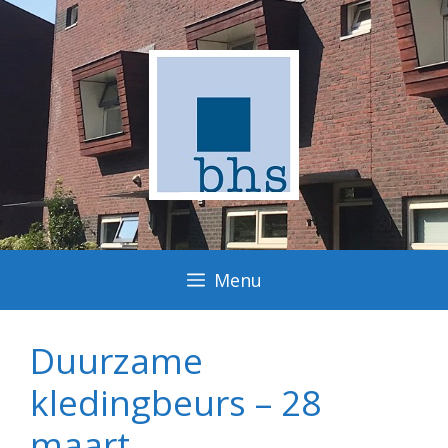
Ga
naar
de
inhoud
Menu
Duurzame
kledingbeurs – 28
maart