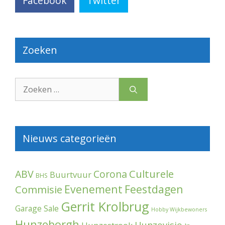
Facebook
Twitter
Zoeken
Zoek
naar:
Nieuws categorieën
Culturele
ABV
Corona
Buurtvuur
BHS
Evenement
Feestdagen
Commisie
Gerrit Krolbrug
Garage Sale
Hobby Wijkbewoners
Hunzeborgh
Hunzevisie