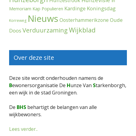
Hunzestrook
In
Kardinge
Koningsdag
Memoriam
Kap Populieren
Nieuws
Oude
Oosterhammerikzone
Korreweg
Wijkblad
Verduurzaming
Doos
Over deze site
Deze site wordt onderhouden namens de
B
ewonersorganisatie De
H
unze Van
S
tarkenborgh,
een wijk in de stad Groningen.
De
BHS
behartigt de belangen van alle
wijkbewoners.
Lees verder..