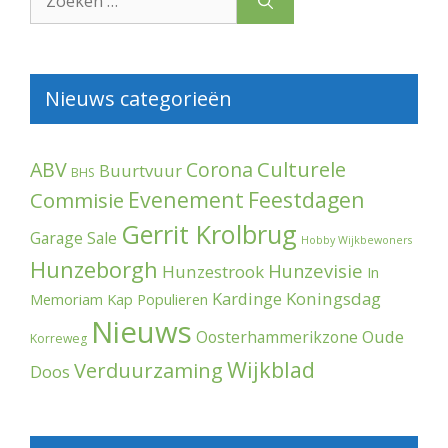
naar:
Nieuws categorieën
Culturele
ABV
Corona
Buurtvuur
BHS
Evenement
Feestdagen
Commisie
Gerrit Krolbrug
Garage Sale
Hobby Wijkbewoners
Hunzeborgh
Hunzevisie
Hunzestrook
In
Kardinge
Koningsdag
Memoriam
Kap Populieren
Nieuws
Oude
Oosterhammerikzone
Korreweg
Wijkblad
Verduurzaming
Doos