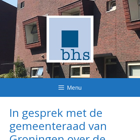
Ga
naar
de
inhoud
Menu
In gesprek met de
gemeenteraad van
Groningen over de