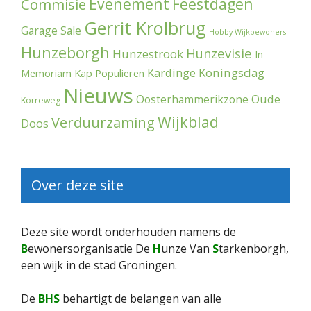
Evenement
Feestdagen
Commisie
Gerrit Krolbrug
Garage Sale
Hobby Wijkbewoners
Hunzeborgh
Hunzevisie
Hunzestrook
In
Kardinge
Koningsdag
Memoriam
Kap Populieren
Nieuws
Oude
Oosterhammerikzone
Korreweg
Wijkblad
Verduurzaming
Doos
Over deze site
Deze site wordt onderhouden namens de
B
ewonersorganisatie De
H
unze Van
S
tarkenborgh,
een wijk in de stad Groningen.
De
BHS
behartigt de belangen van alle