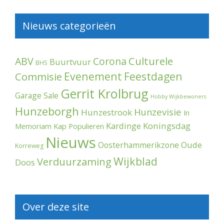
Nieuws categorieën
Culturele
ABV
Corona
Buurtvuur
BHS
Evenement
Feestdagen
Commisie
Gerrit Krolbrug
Garage Sale
Hobby Wijkbewoners
Hunzeborgh
Hunzevisie
Hunzestrook
In
Kardinge
Koningsdag
Memoriam
Kap Populieren
Nieuws
Oude
Oosterhammerikzone
Korreweg
Wijkblad
Verduurzaming
Doos
Over deze site