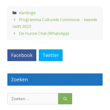
Categorieën
Kardinge
Programma Culturele Commissie – tweede
helft 2023
De Hunze Chat (WhatsApp)
Facebook
Twitter
Zoeken
Zoek
naar: