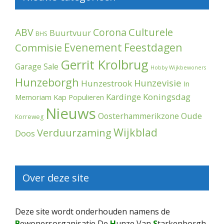
Culturele
ABV
Corona
Buurtvuur
BHS
Evenement
Feestdagen
Commisie
Gerrit Krolbrug
Garage Sale
Hobby Wijkbewoners
Hunzeborgh
Hunzevisie
Hunzestrook
In
Kardinge
Koningsdag
Memoriam
Kap Populieren
Nieuws
Oude
Oosterhammerikzone
Korreweg
Wijkblad
Verduurzaming
Doos
Over deze site
Deze site wordt onderhouden namens de
B
ewonersorganisatie De
H
unze Van
S
tarkenborgh,