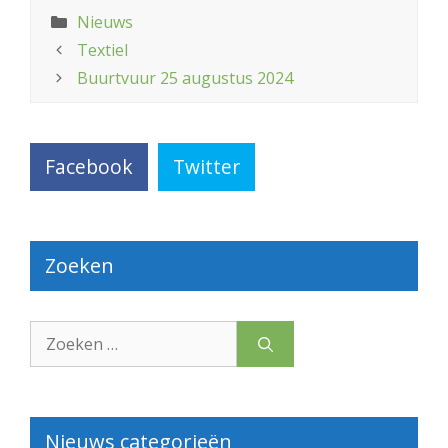
Categorieën
Nieuws
Textiel
Buurtvuur 25 augustus 2024
Facebook
Twitter
Zoeken
Zoek
naar:
Nieuws categorieën