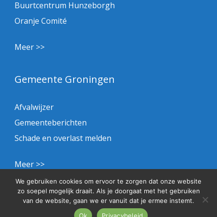
Buurtcentrum Hunzeborgh
Oranje Comité
Meer >>
Gemeente Groningen
Afvalwijzer
Gemeenteberichten
Schade en overlast melden
Meer >>
We gebruiken cookies om ervoor te zorgen dat onze website
zo soepel mogelijk draait. Als je doorgaat met het gebruiken
Privacybeleid
van de website, gaan we er vanuit dat je ermee instemt.
© 2026 BHS
Ok
Privacybeleid