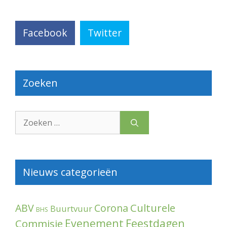
Facebook
Twitter
Zoeken
Zoek
naar:
Nieuws categorieën
Culturele
ABV
Corona
Buurtvuur
BHS
Evenement
Feestdagen
Commisie