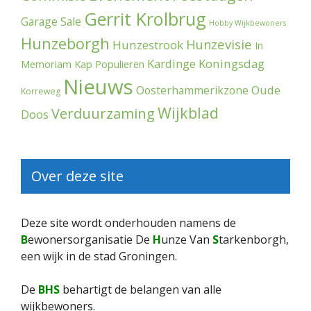
Gerrit Krolbrug
Garage Sale
Hobby Wijkbewoners
Hunzeborgh
Hunzevisie
Hunzestrook
In
Kardinge
Koningsdag
Memoriam
Kap Populieren
Nieuws
Oude
Oosterhammerikzone
Korreweg
Wijkblad
Verduurzaming
Doos
Over deze site
Deze site wordt onderhouden namens de
B
ewonersorganisatie De
H
unze Van
S
tarkenborgh,
een wijk in de stad Groningen.
De
BHS
behartigt de belangen van alle
wijkbewoners.