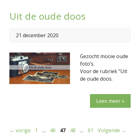
Uit de oude doos
21 december 2020
Gezocht mooie oude
foto’s.
Voor de rubriek “Uit
de oude doos.
Lees meer »
Pagina
Pagina
Pagina
Pagina
Pagina
←
vorige
1
…
46
47
48
…
61
Volgende
→