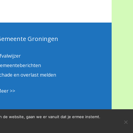
Gemeente Groningen
fvalwijzer
emeenteberichten
chade en overlast melden
eer >>
n de website, gaan we er vanuit dat je ermee instemt.
Privacybeleid