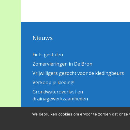
Nieuws
Fiets gestolen
Zomervieringen in De Bron
Vrijwilligers gezocht voor de kledingbeurs
Verkoop je kleding!
Grondwateroverlast en
drainagewerkzaamheden
We gebruiken cookies om ervoor te zorgen dat onze we
© 2026 BHS