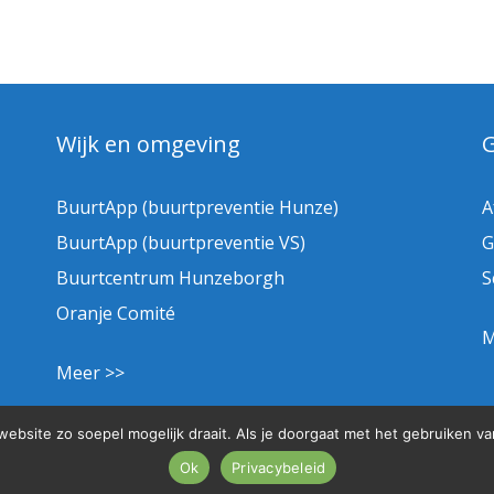
Wijk en omgeving
BuurtApp (buurtpreventie Hunze)
A
BuurtApp (buurtpreventie VS)
G
Buurtcentrum Hunzeborgh
S
Oranje Comité
M
Meer >>
bsite zo soepel mogelijk draait. Als je doorgaat met het gebruiken va
Ok
Privacybeleid