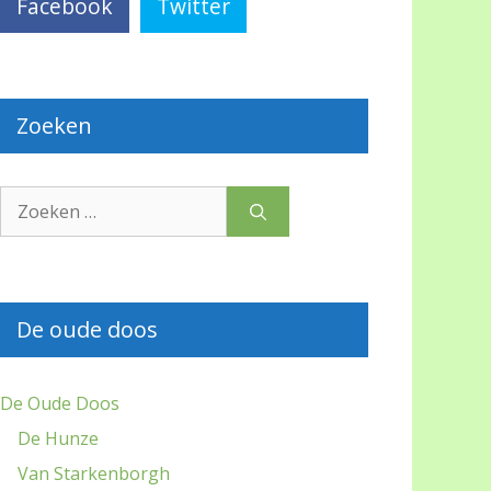
Facebook
Twitter
Zoeken
Zoek
naar:
De oude doos
De Oude Doos
De Hunze
Van Starkenborgh