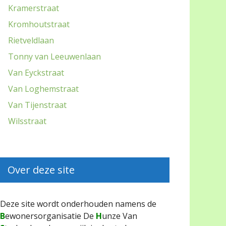
Kramerstraat
Kromhoutstraat
Rietveldlaan
Tonny van Leeuwenlaan
Van Eyckstraat
Van Loghemstraat
Van Tijenstraat
Wilsstraat
Over deze site
Deze site wordt onderhouden namens de
B
ewonersorganisatie De
H
unze Van