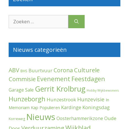
Zoek
naar:
Nieuws categorieën
Culturele
ABV
Corona
Buurtvuur
BHS
Evenement
Feestdagen
Commisie
Gerrit Krolbrug
Garage Sale
Hobby Wijkbewoners
Hunzeborgh
Hunzevisie
Hunzestrook
In
Kardinge
Koningsdag
Memoriam
Kap Populieren
Nieuws
Oude
Oosterhammerikzone
Korreweg
Wijkblad
Verduurzaming
Doos