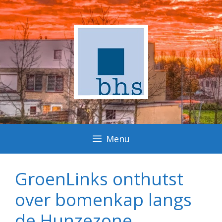
Ga
naar
de
inhoud
Menu
GroenLinks onthutst
over bomenkap langs
de Hunzezone