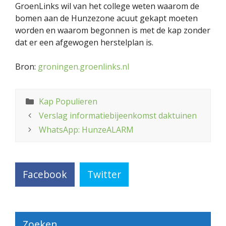
GroenLinks wil van het college weten waarom de
bomen aan de Hunzezone acuut gekapt moeten
worden en waarom begonnen is met de kap zonder
dat er een afgewogen herstelplan is.
Bron:
groningen.groenlinks.nl
Categorieën
Kap Populieren
Verslag informatiebijeenkomst daktuinen
WhatsApp: HunzeALARM
Facebook
Twitter
Zoeken