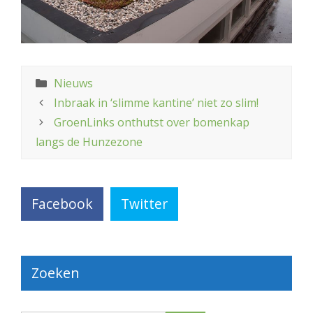
Categorieën
Nieuws
Inbraak in ‘slimme kantine’ niet zo slim!
GroenLinks onthutst over bomenkap
langs de Hunzezone
Facebook
Twitter
Zoeken