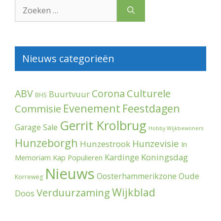
Zoek
naar:
Nieuws categorieën
Culturele
ABV
Corona
Buurtvuur
BHS
Evenement
Feestdagen
Commisie
Gerrit Krolbrug
Garage Sale
Hobby Wijkbewoners
Hunzeborgh
Hunzevisie
Hunzestrook
In
Kardinge
Koningsdag
Memoriam
Kap Populieren
Nieuws
Oude
Oosterhammerikzone
Korreweg
Wijkblad
Verduurzaming
Doos