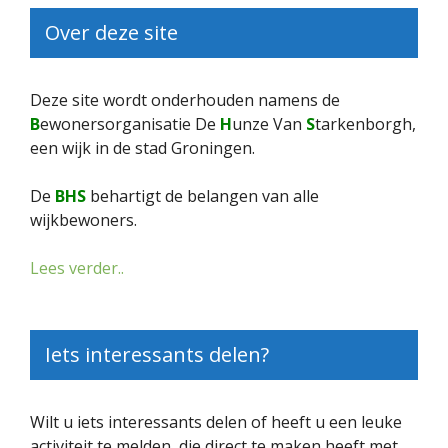
Over deze site
Deze site wordt onderhouden namens de
B
ewonersorganisatie De
H
unze Van
S
tarkenborgh,
een wijk in de stad Groningen.
De
BHS
behartigt de belangen van alle
wijkbewoners.
Lees verder..
Iets interessants delen?
Wilt u iets interessants delen of heeft u een leuke
activiteit te melden, die direct te maken heeft met