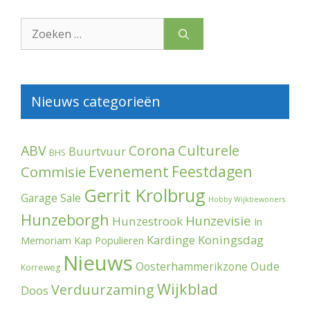
Zoek
naar:
Nieuws categorieën
Culturele
ABV
Corona
Buurtvuur
BHS
Evenement
Feestdagen
Commisie
Gerrit Krolbrug
Garage Sale
Hobby Wijkbewoners
Hunzeborgh
Hunzevisie
Hunzestrook
In
Kardinge
Koningsdag
Memoriam
Kap Populieren
Nieuws
Oude
Oosterhammerikzone
Korreweg
Wijkblad
Verduurzaming
Doos