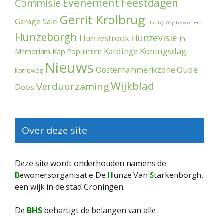
Evenement
Feestdagen
Commisie
Gerrit Krolbrug
Garage Sale
Hobby Wijkbewoners
Hunzeborgh
Hunzevisie
Hunzestrook
In
Kardinge
Koningsdag
Memoriam
Kap Populieren
Nieuws
Oude
Oosterhammerikzone
Korreweg
Wijkblad
Verduurzaming
Doos
Over deze site
Deze site wordt onderhouden namens de
B
ewonersorganisatie De
H
unze Van
S
tarkenborgh,
een wijk in de stad Groningen.
De
BHS
behartigt de belangen van alle