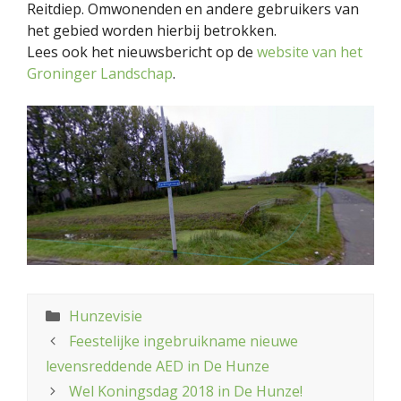
Reitdiep. Omwonenden en andere gebruikers van
het gebied worden hierbij betrokken.
Lees ook het nieuwsbericht op de
website van het
Groninger Landschap
.
Categorieën
Hunzevisie
Feestelijke ingebruikname nieuwe
levensreddende AED in De Hunze
Wel Koningsdag 2018 in De Hunze!