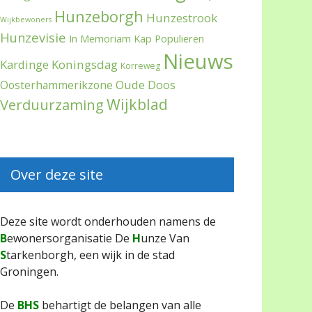
Hunzeborgh
Hunzestrook
Wijkbewoners
Hunzevisie
In Memoriam
Kap Populieren
Nieuws
Kardinge
Koningsdag
Korreweg
Oude Doos
Oosterhammerikzone
Wijkblad
Verduurzaming
Over deze site
Deze site wordt onderhouden namens de
B
ewonersorganisatie De
H
unze Van
S
tarkenborgh, een wijk in de stad
Groningen.
De
BHS
behartigt de belangen van alle