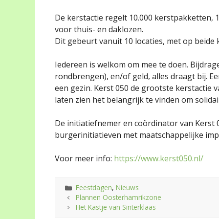
De kerstactie regelt 10.000 kerstpakketten, 
voor thuis- en daklozen.
Dit gebeurt vanuit 10 locaties, met op beid
Iedereen is welkom om mee te doen. Bijdragen
rondbrengen), en/of geld, alles draagt bij. 
een gezin. Kerst 050 de grootste kerstactie 
laten zien het belangrijk te vinden om solid
De initiatiefnemer en coördinator van Kerst 
burgerinitiatieven met maatschappelijke impac
Voor meer info:
https://www.kerst050.nl/
Categorieën
Feestdagen
,
Nieuws
Plannen Oosterhamrikzone
Het Kastje van Sinterklaas