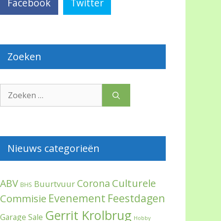
Facebook
Twitter
Zoeken
Zoek
naar:
Nieuws categorieën
Culturele
ABV
Corona
Buurtvuur
BHS
Evenement
Feestdagen
Commisie
Gerrit Krolbrug
Garage Sale
Hobby