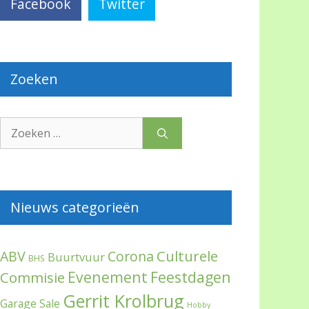
Facebook
Twitter
Zoeken
Zoek
naar:
Nieuws categorieën
Culturele
ABV
Corona
Buurtvuur
BHS
Evenement
Feestdagen
Commisie
Gerrit Krolbrug
Garage Sale
Hobby