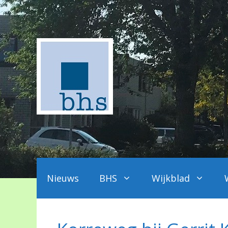
Ga
naar
de
inhoud
Nieuws
BHS
Wijkblad