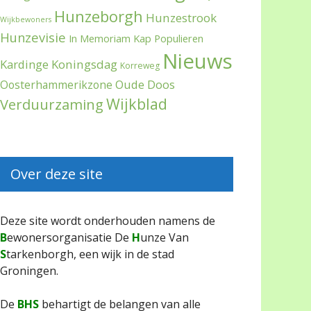
Hunzeborgh
Hunzestrook
Wijkbewoners
Hunzevisie
In Memoriam
Kap Populieren
Nieuws
Kardinge
Koningsdag
Korreweg
Oude Doos
Oosterhammerikzone
Wijkblad
Verduurzaming
Over deze site
Deze site wordt onderhouden namens de
B
ewonersorganisatie De
H
unze Van
S
tarkenborgh, een wijk in de stad
Groningen.
De
BHS
behartigt de belangen van alle