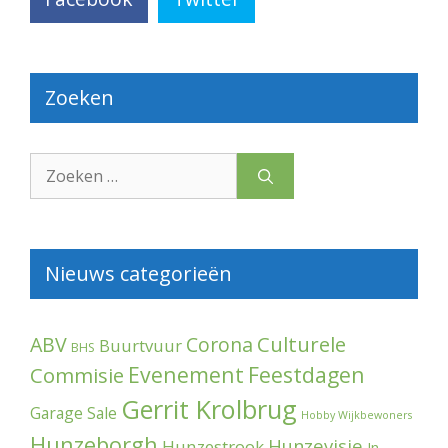
Zoeken
Zoek
naar:
Nieuws categorieën
Culturele
ABV
Corona
Buurtvuur
BHS
Evenement
Feestdagen
Commisie
Gerrit Krolbrug
Garage Sale
Hobby Wijkbewoners
Hunzeborgh
Hunzevisie
Hunzestrook
In