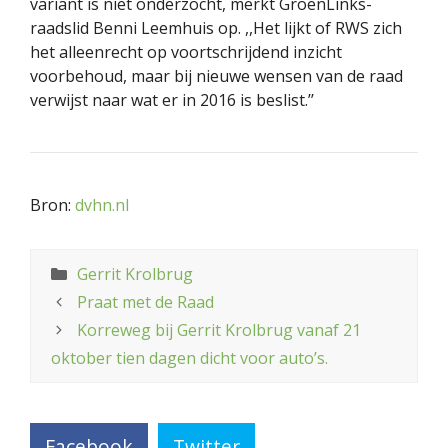
variant is niet onderzocht, merkt GroenLinks-
raadslid Benni Leemhuis op. ,,Het lijkt of RWS zich
het alleenrecht op voortschrijdend inzicht
voorbehoud, maar bij nieuwe wensen van de raad
verwijst naar wat er in 2016 is beslist.’’
Bron:
dvhn.nl
Categorieën
Gerrit Krolbrug
Praat met de Raad
Korreweg bij Gerrit Krolbrug vanaf 21
oktober tien dagen dicht voor auto’s.
Facebook
Twitter