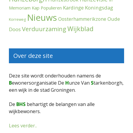
Kardinge
Koningsdag
Memoriam
Kap Populieren
Nieuws
Oude
Oosterhammerikzone
Korreweg
Wijkblad
Verduurzaming
Doos
Over deze site
Deze site wordt onderhouden namens de
B
ewonersorganisatie De
H
unze Van
S
tarkenborgh,
een wijk in de stad Groningen.
De
BHS
behartigt de belangen van alle
wijkbewoners.
Lees verder..