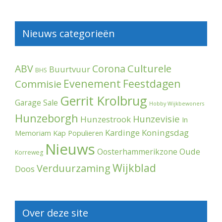
Nieuws categorieën
Culturele
ABV
Corona
Buurtvuur
BHS
Evenement
Feestdagen
Commisie
Gerrit Krolbrug
Garage Sale
Hobby Wijkbewoners
Hunzeborgh
Hunzevisie
Hunzestrook
In
Kardinge
Koningsdag
Memoriam
Kap Populieren
Nieuws
Oude
Oosterhammerikzone
Korreweg
Wijkblad
Verduurzaming
Doos
Over deze site