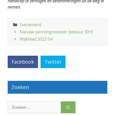
handicap te verhogen en belemmeringen uit de weg te
nemen.
Categorieën
Evenement
Nieuwe penningmeester bestuur BHS
Wijkblad 2022-04
Facebook
Twitter
Zoeken
Zoek
naar: