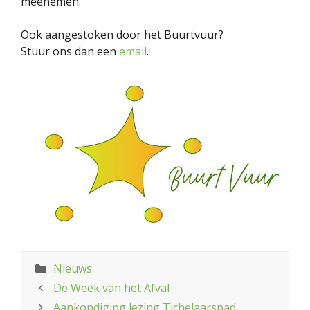
meenemen.
Ook aangestoken door het Buurtvuur?
Stuur ons dan een
email
.
Categorieën
Nieuws
De Week van het Afval
Aankondiging lezing Tichelaarspad