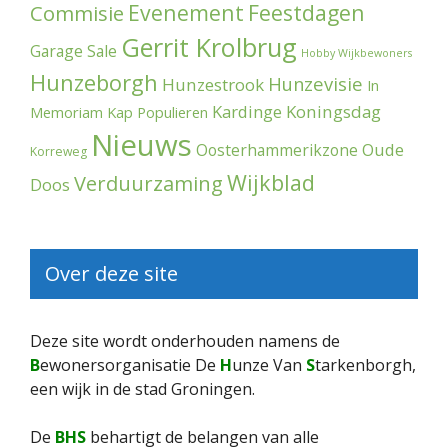
Evenement
Feestdagen
Commisie
Gerrit Krolbrug
Garage Sale
Hobby Wijkbewoners
Hunzeborgh
Hunzevisie
Hunzestrook
In
Kardinge
Koningsdag
Memoriam
Kap Populieren
Nieuws
Oude
Oosterhammerikzone
Korreweg
Wijkblad
Verduurzaming
Doos
Over deze site
Deze site wordt onderhouden namens de
B
ewonersorganisatie De
H
unze Van
S
tarkenborgh,
een wijk in de stad Groningen.
De
BHS
behartigt de belangen van alle