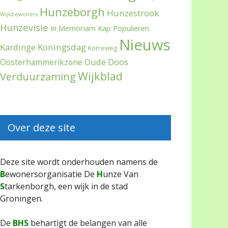
Hunzeborgh
Hunzestrook
Wijkbewoners
Hunzevisie
In Memoriam
Kap Populieren
Nieuws
Kardinge
Koningsdag
Korreweg
Oude Doos
Oosterhammerikzone
Wijkblad
Verduurzaming
Over deze site
Deze site wordt onderhouden namens de
B
ewonersorganisatie De
H
unze Van
S
tarkenborgh, een wijk in de stad
Groningen.
De
BHS
behartigt de belangen van alle