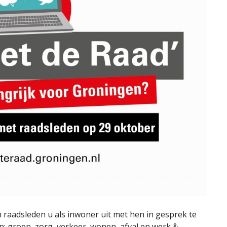
 raadsleden u als inwoner uit met hen in gesprek te
n: groen, zorg, verkeer, wonen, afval en werk &