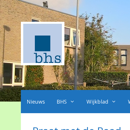
Ga
naar
de
inhoud
Nieuws
BHS
Wijkblad