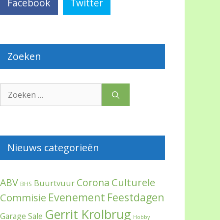
Facebook
Twitter
Zoeken
Zoek
naar:
Nieuws categorieën
Culturele
ABV
Corona
Buurtvuur
BHS
Evenement
Feestdagen
Commisie
Gerrit Krolbrug
Garage Sale
Hobby