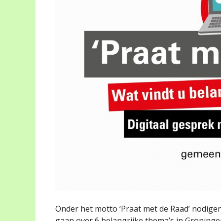
Onder het motto ‘Praat met de Raad’ nodigen
gaan over 6 belangrijke thema’s in Groninge