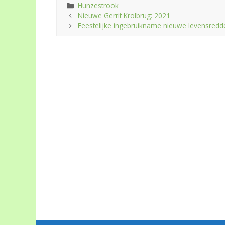
Categorieën
Hunzestrook
Nieuwe Gerrit Krolbrug: 2021
Feestelijke ingebruikname nieuwe levensred