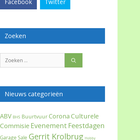
Facebook
Twitter
Zoeken
Zoek
naar:
Nieuws categorieën
Culturele
ABV
Corona
Buurtvuur
BHS
Evenement
Feestdagen
Commisie
Gerrit Krolbrug
Garage Sale
Hobby