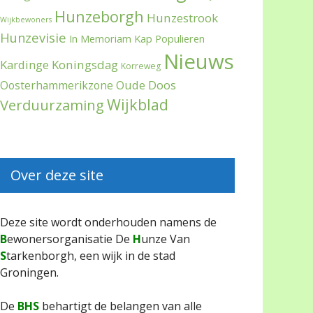
Hunzeborgh
Hunzestrook
Wijkbewoners
Hunzevisie
In Memoriam
Kap Populieren
Nieuws
Kardinge
Koningsdag
Korreweg
Oude Doos
Oosterhammerikzone
Wijkblad
Verduurzaming
Over deze site
Deze site wordt onderhouden namens de
B
ewonersorganisatie De
H
unze Van
S
tarkenborgh, een wijk in de stad
Groningen.
De
BHS
behartigt de belangen van alle