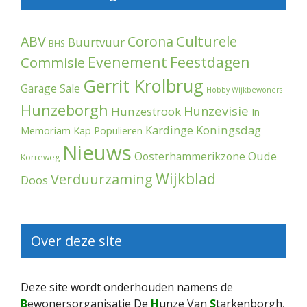
Culturele
ABV
Corona
Buurtvuur
BHS
Evenement
Feestdagen
Commisie
Gerrit Krolbrug
Garage Sale
Hobby Wijkbewoners
Hunzeborgh
Hunzevisie
Hunzestrook
In
Kardinge
Koningsdag
Memoriam
Kap Populieren
Nieuws
Oude
Oosterhammerikzone
Korreweg
Wijkblad
Verduurzaming
Doos
Over deze site
Deze site wordt onderhouden namens de
B
ewonersorganisatie De
H
unze Van
S
tarkenborgh,