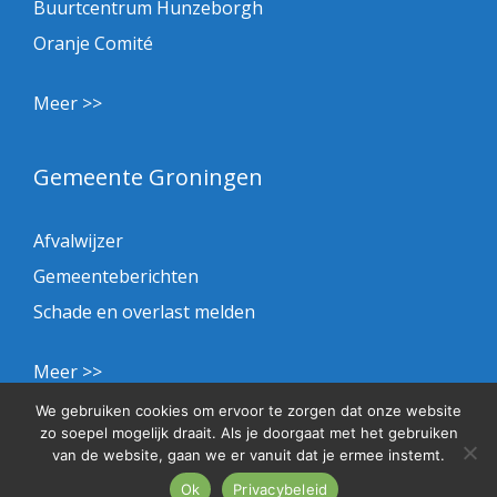
Buurtcentrum Hunzeborgh
Oranje Comité
Meer >>
Gemeente Groningen
Afvalwijzer
Gemeenteberichten
Schade en overlast melden
Meer >>
We gebruiken cookies om ervoor te zorgen dat onze website
zo soepel mogelijk draait. Als je doorgaat met het gebruiken
Privacybeleid
van de website, gaan we er vanuit dat je ermee instemt.
© 2026 BHS
Ok
Privacybeleid