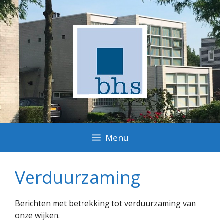
Ga
naar
de
inhoud
Menu
Verduurzaming
Berichten met betrekking tot verduurzaming van
onze wijken.