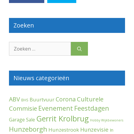
Zoeken
Zoek
naar:
Nieuws categorieën
Culturele
ABV
Corona
Buurtvuur
BHS
Evenement
Feestdagen
Commisie
Gerrit Krolbrug
Garage Sale
Hobby Wijkbewoners
Hunzeborgh
Hunzevisie
Hunzestrook
In