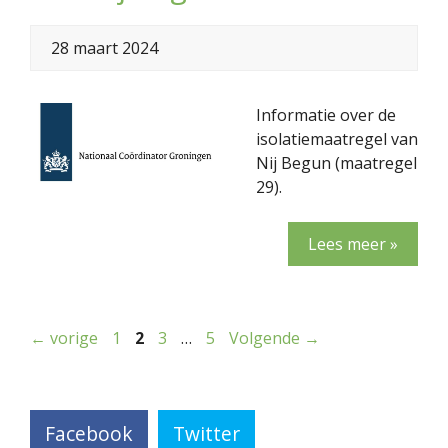
28 maart 2024
Informatie over de
isolatiemaatregel van
Nij Begun (maatregel
29).
Lees meer »
Pagina
Pagina
Pagina
Pagina
←
vorige
1
2
3
…
5
Volgende
→
Facebook
Twitter