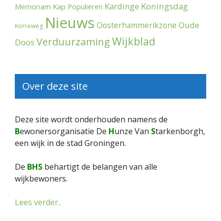
Kardinge
Koningsdag
Memoriam
Kap Populieren
Nieuws
Oude
Oosterhammerikzone
Korreweg
Wijkblad
Verduurzaming
Doos
Over deze site
Deze site wordt onderhouden namens de
B
ewonersorganisatie De
H
unze Van
S
tarkenborgh,
een wijk in de stad Groningen.
De
BHS
behartigt de belangen van alle
wijkbewoners.
Lees verder..