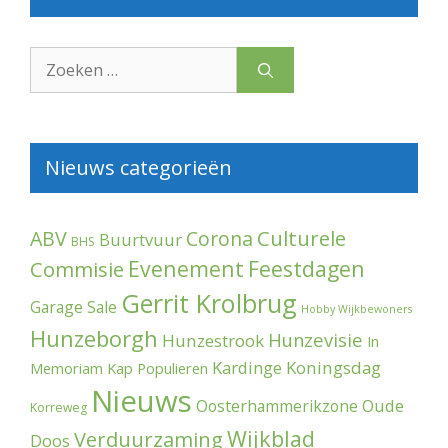
Zoek
naar:
Nieuws categorieën
Culturele
ABV
Corona
Buurtvuur
BHS
Evenement
Feestdagen
Commisie
Gerrit Krolbrug
Garage Sale
Hobby Wijkbewoners
Hunzeborgh
Hunzevisie
Hunzestrook
In
Kardinge
Koningsdag
Memoriam
Kap Populieren
Nieuws
Oude
Oosterhammerikzone
Korreweg
Wijkblad
Verduurzaming
Doos