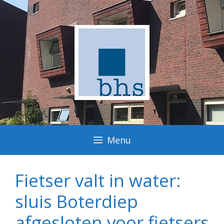
Ga
naar
de
inhoud
Menu
Fietser valt in water:
sluis Boterdiep
afgesloten voor fietsers