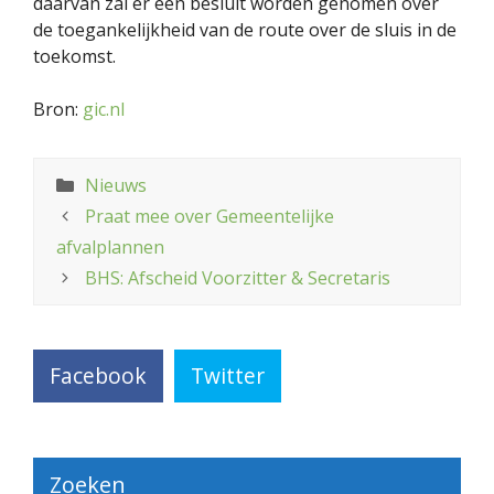
daarvan zal er een besluit worden genomen over
de toegankelijkheid van de route over de sluis in de
toekomst.
Bron:
gic.nl
Categorieën
Nieuws
Praat mee over Gemeentelijke
afvalplannen
BHS: Afscheid Voorzitter & Secretaris
Facebook
Twitter
Zoeken