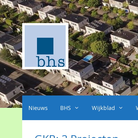
Ga
naar
de
inhoud
Nieuws
BHS
Wijkblad