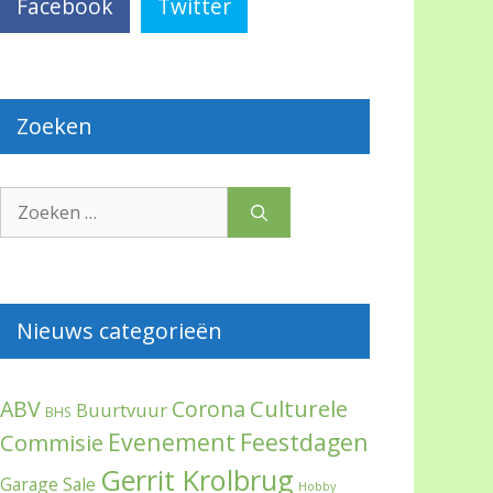
Facebook
Twitter
Zoeken
Zoek
naar:
Nieuws categorieën
Culturele
ABV
Corona
Buurtvuur
BHS
Evenement
Feestdagen
Commisie
Gerrit Krolbrug
Garage Sale
Hobby