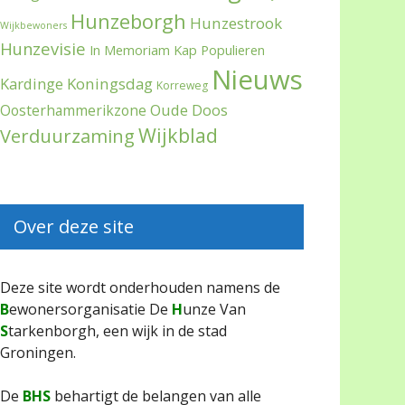
Hunzeborgh
Hunzestrook
Wijkbewoners
Hunzevisie
In Memoriam
Kap Populieren
Nieuws
Kardinge
Koningsdag
Korreweg
Oude Doos
Oosterhammerikzone
Wijkblad
Verduurzaming
Over deze site
Deze site wordt onderhouden namens de
B
ewonersorganisatie De
H
unze Van
S
tarkenborgh, een wijk in de stad
Groningen.
De
BHS
behartigt de belangen van alle