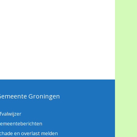
Gemeente Groningen
fvalwijzer
emeenteberichten
chade en overlast melden