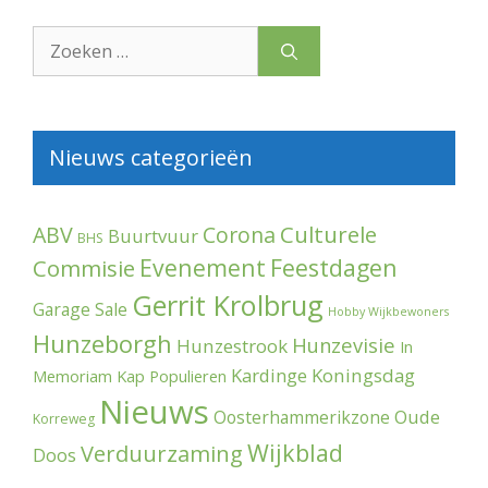
Zoek
naar:
Nieuws categorieën
Culturele
ABV
Corona
Buurtvuur
BHS
Evenement
Feestdagen
Commisie
Gerrit Krolbrug
Garage Sale
Hobby Wijkbewoners
Hunzeborgh
Hunzevisie
Hunzestrook
In
Kardinge
Koningsdag
Memoriam
Kap Populieren
Nieuws
Oude
Oosterhammerikzone
Korreweg
Wijkblad
Verduurzaming
Doos