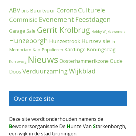
Culturele
ABV
Corona
Buurtvuur
BHS
Evenement
Feestdagen
Commisie
Gerrit Krolbrug
Garage Sale
Hobby Wijkbewoners
Hunzeborgh
Hunzevisie
Hunzestrook
In
Kardinge
Koningsdag
Memoriam
Kap Populieren
Nieuws
Oude
Oosterhammerikzone
Korreweg
Wijkblad
Verduurzaming
Doos
Over deze site
Deze site wordt onderhouden namens de
B
ewonersorganisatie De
H
unze Van
S
tarkenborgh,
een wijk in de stad Groningen.