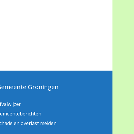
Gemeente Groningen
fvalwijzer
emeenteberichten
chade en overlast melden