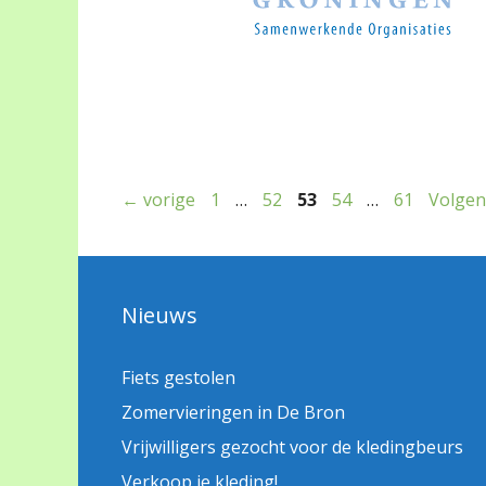
Pagina
Pagina
Pagina
Pagina
Pagina
←
vorige
1
…
52
53
54
…
61
Volge
Nieuws
Fiets gestolen
Zomervieringen in De Bron
Vrijwilligers gezocht voor de kledingbeurs
Verkoop je kleding!