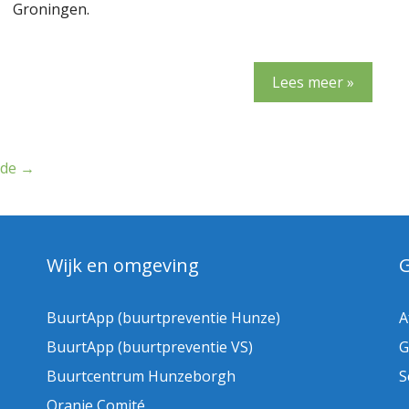
Groningen.
Lees meer »
nde
→
Wijk en omgeving
BuurtApp (buurtpreventie Hunze)
A
BuurtApp (buurtpreventie VS)
G
Buurtcentrum Hunzeborgh
S
Oranje Comité