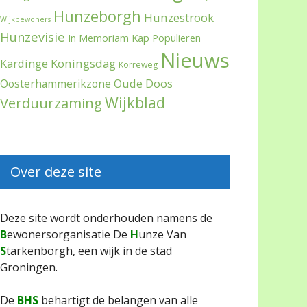
Hunzeborgh
Hunzestrook
Wijkbewoners
Hunzevisie
In Memoriam
Kap Populieren
Nieuws
Kardinge
Koningsdag
Korreweg
Oude Doos
Oosterhammerikzone
Wijkblad
Verduurzaming
Over deze site
Deze site wordt onderhouden namens de
B
ewonersorganisatie De
H
unze Van
S
tarkenborgh, een wijk in de stad
Groningen.
De
BHS
behartigt de belangen van alle