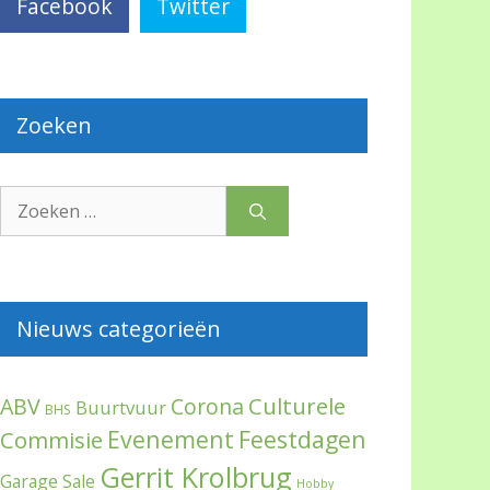
Facebook
Twitter
Zoeken
Zoek
naar:
Nieuws categorieën
Culturele
ABV
Corona
Buurtvuur
BHS
Evenement
Feestdagen
Commisie
Gerrit Krolbrug
Garage Sale
Hobby