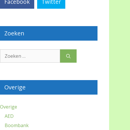
Facebook
Twitter
Zoeken
Zoek
naar:
Overige
Overige
AED
Boombank