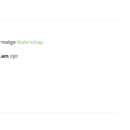
ormalige
Waterschap
.
 Lam
zijn: