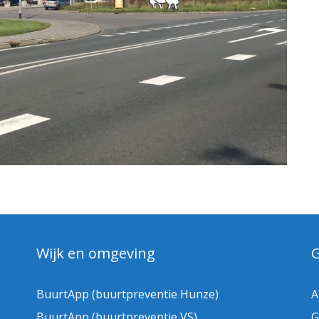
Wijk en omgeving
BuurtApp (buurtpreventie Hunze)
A
BuurtApp (buurtpreventie VS)
G