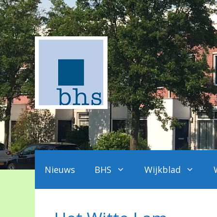
Ga
naar
de
inhoud
Nieuws
BHS
Wijkblad