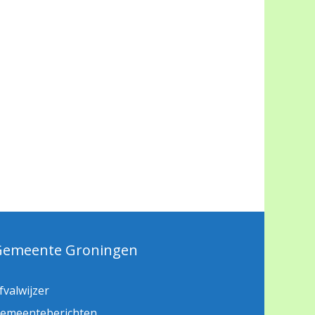
Gemeente Groningen
fvalwijzer
emeenteberichten