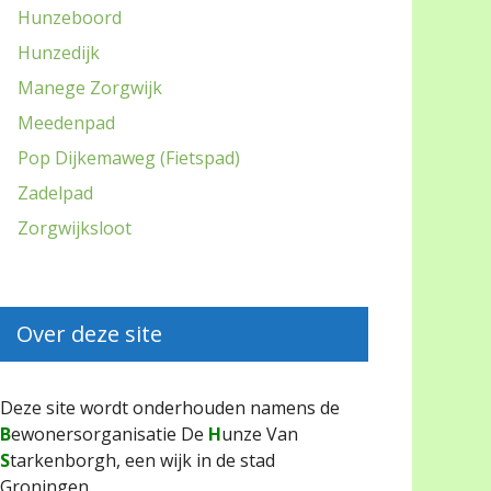
Hunzeboord
Hunzedijk
Manege Zorgwijk
Meedenpad
Pop Dijkemaweg (Fietspad)
Zadelpad
Zorgwijksloot
Over deze site
Deze site wordt onderhouden namens de
B
ewonersorganisatie De
H
unze Van
S
tarkenborgh, een wijk in de stad
Groningen.